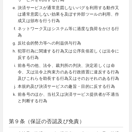
決済サービスが通常意図しないバグを利用する動作又
は通常意図しない効果を及ぼす外部ツールの利用、作
成又は頒布を行う行為
ネットワーク又はシステム等に過度な負荷をかける行
為
反社会的勢力等への利益供与行為
犯罪行為に関連する行為又は公序良俗若しくは法令に
反する行為
前各号の他、法令、裁判所の判決、決定若しくは命
令、又は法令上拘束力のある行政措置に違反する行為
及びこれらを助長する行為又はそのおそれのある行為
本規約及び決済サービスの趣旨・目的に反する行為
前各号のほか、当社又は決済サービス提供者が不適当
と判断する行為
第９条（保証の否認及び免責）